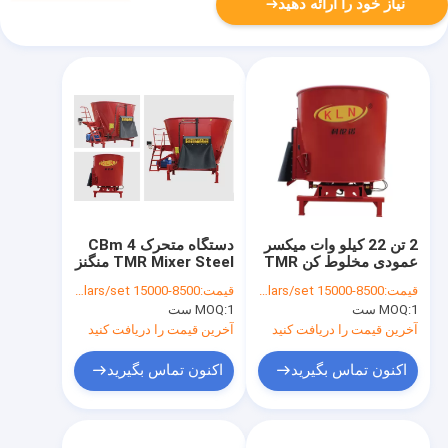
نیاز خود را ارائه دهید
2 تن 22 کیلو وات میکسر
دستگاه متحرک 4 CBm
عمودی مخلوط کن TMR
TMR Mixer Steel منگنز
سرعت هم زدن 24.8 دور
قیمت:
8500-15000 dollars/set
قیمت:
8500-15000 dollars/set
در دقیقه
1 ست
MOQ:
1 ست
MOQ:
آخرین قیمت را دریافت کنید
آخرین قیمت را دریافت کنید
اکنون تماس بگیرید
اکنون تماس بگیرید