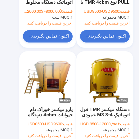
PULL نوع TMR 4cbm با
اتوماتیک دستگاه مخلوط
شیردوش استخوان شاه ماهی
راندمان بالا
کن TMR لباس بالا
قیمت:
USD8500-USD9600
قیمت:
$8000.00- $12000.00 piece
1 مجموعه
MOQ:
مخزن خنک کننده شیر
1 ست
MOQ:
آخرین قیمت را دریافت کنید
آخرین قیمت را دریافت کنید
آبخوری حیوانات
اکنون تماس بگیرید
اکنون تماس بگیرید
انبار غرفه رایگان
دستگاه مخلوط کن TMR
قفل سر گاو
پمپ خلاac پره روتاری
پناهگاه گوساله های پلاستیکی
دستگاه میکسر TMR فول
پارو میکسر خوراک دام
اتوماتیک 4-8 M3 عمودی
حیوانات 4cbm دستگاه
خوراک گاو برای مرتع
مخلوط کن علوفه گاو
قیمت:
USD 8500-12000 /set
قیمت:
USD8500-USD9600
TMR
1 مجموعه
MOQ:
1 مجموعه
MOQ:
آخرین قیمت را دریافت کنید
آخرین قیمت را دریافت کنید