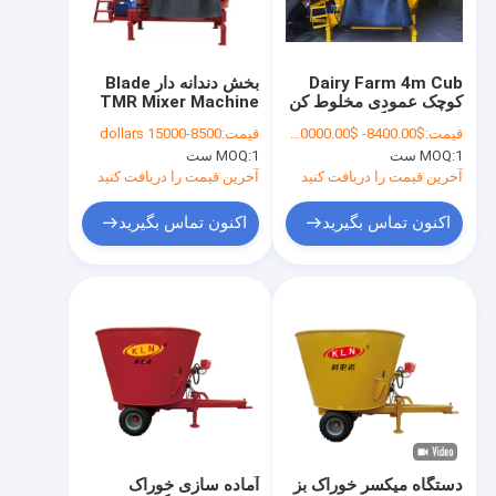
تور کارخانه
کنترل کیفیت
Dairy Farm 4m Cub
بخش دندانه دار Blade
کوچک عمودی مخلوط کن
TMR Mixer Machine
با ما تماس بگیرید
TMR برای گوسفند
Vertical 8 Cbm Feed
قیمت:
$8400.00- $610000.00 piece
قیمت:
8500-15000 dollars
Mixer
1 ست
MOQ:
1 ست
MOQ:
اخبار
آخرین قیمت را دریافت کنید
آخرین قیمت را دریافت کنید
موارد
اکنون تماس بگیرید
اکنون تماس بگیرید
دستگاه شیردوشی گاو
دستگاه شیردوشی قابل حمل
دستگاه پاستوریزه شیر
قوطی شیر استیل
دستگاه میکسر خوراک بز
آماده سازی خوراک