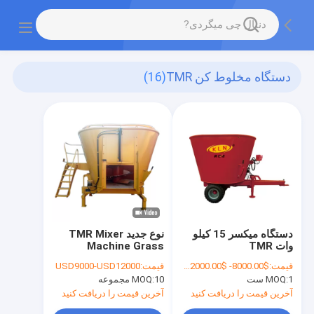
دستگاه مخلوط کن TMR
(16)
دستگاه میکسر 15 کیلو
نوع جدید TMR Mixer
وات TMR
Machine Grass
Mixing Equipment خرد
قیمت:
$8000.00- $12000.00 piece
قیمت:
USD9000-USD12000
شده دانه ذرت سویا
1 ست
MOQ:
10 مجموعه
MOQ:
آخرین قیمت را دریافت کنید
آخرین قیمت را دریافت کنید