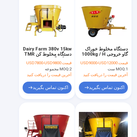
دستگاه مخلوط خوراک
Dairy Farm 380v 15kw
گاو خروجی 1000kg / H
دستگاه مخلوط کن TMR
میکسر 220V خود پیشران
دستگاه آسیاب خوراک
قیمت:
USD9000-USD12000
قیمت:
USD7800-USD9800
TMR
طیور
1 ست
MOQ:
2 مجموعه
MOQ:
آخرین قیمت را دریافت کنید
آخرین قیمت را دریافت کنید
اکنون تماس بگیرید
اکنون تماس بگیرید
خانه
محصولات
درباره ما