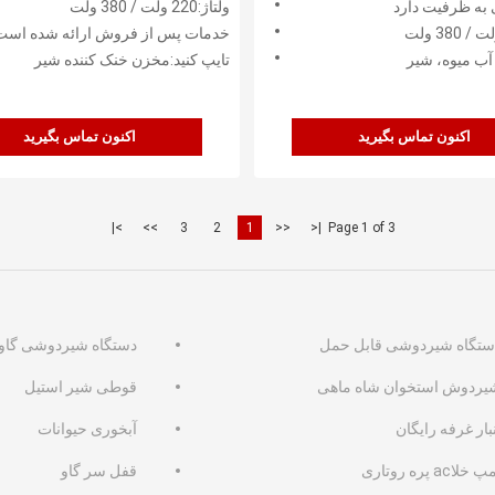
به ظرفیت دارد
ولتاژ:220 ولت / 380 ولت
خدمات پس از فروش ارائه شده است:پشتیبانی آ
 آب میوه، شیر
تایپ کنید:مخزن خنک کننده شیر
اکنون تماس بگیرید
اکنون تماس بگیرید
>|
>>
3
2
1
<<
|<
Page 1 of 3
ستگاه شیردوشی قابل حمل
دستگاه شیردوشی گاو
یردوش استخوان شاه ماهی
قوطی شیر استیل
بار غرفه رایگان
آبخوری حیوانات
 خلاac پره روتاری
قفل سر گاو