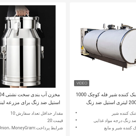
مخزن خنک کننده شیر فله کوچک 1000
مخزن آب بندی 
استیل ضد زنگ برای مزرعه لبن
نک کننده شیر
مقدار حداقل تعداد سفارش:10
ضد زنگ درجه مواد غذایی
قیمت:20
 کننده شیر و مایع
شرایط پرداخت:L/C، D/A، D/P، T/T، Western Union، MoneyGram