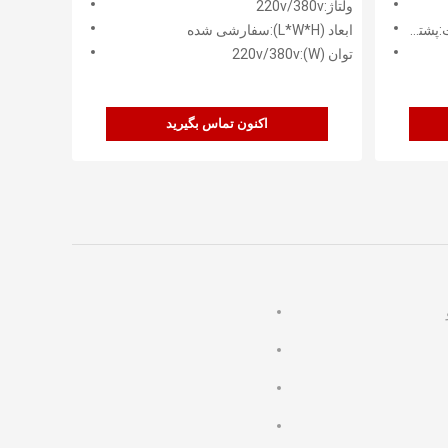
ولتاژ:220v/380v
نلاین
ابعاد (L*W*H):سفارشی شده
توان (W):220v/380v
اکنون تماس بگیرید