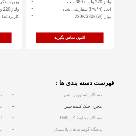
ولتاژ:220 ولت / 380 ولت
وزن:بستگی 
ابعاد (l*w*h):سفارشی شده
ولتاژ:220 ولت / 380 ولت
توان (w):220v/380v
کاربرد:غذا،
اکنون تماس بگیرید
فهرست دسته بندی ها：
دستگاه پاستوریزه شیر
د
مخزن خنک کننده شیر
ش
دستگاه مخلوط کن TMR
ان
پناهگاه گوساله های پلاستیکی
پمپ