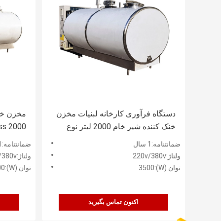
دستگاه فرآوری کارخانه لبنیات مخزن
مخزن خنک
خنک کننده شیر خام 2000 لیتر نوع
304ss 2000 لیتری افق
افقی
ضمانتنامه:1 سال
ضمانتنامه:1 سال
ولتاژ:220v/380v
ولتاژ:220v/380v
توان (W):3500
توان (W):3500
اکنون تماس بگیرید