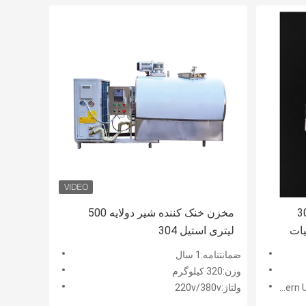
سخت نشتی 304
مخزن خنک کننده شیر دولایه 500
یات
لیتری استیل 304
ضمانتنامه:1 سال
وزن:320 کیلوگرم
ولتاژ:220v/380v