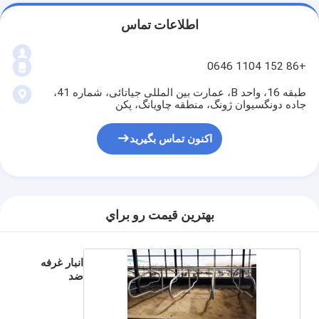
اطلاعات تماس
+86 152 1104 0646
طبقه 16، واحد B، عمارت بین المللی جیاتائی، شماره 41،
جاده دونگسیوان ژونگ، منطقه چاویانگ، پکن
اکنون تماس بگیرید
بهترين قيمت رو براي
انبار غرفه
ضد
خوردگی