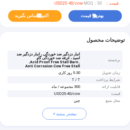
قیمت：USD25-40/cow
MOQ：50
بهترین قیمت
اکنون تماس بگیرید
توضیحات محصول
انبار دزدگیر ضد خوردگی ، انبار دزدگیر ضد
اسید ، غرفه ضد خوردگی گاو
برجسته
,
,
Acid Proof Free Stall Barn
Anti Corrosion Cow Free Stall
زمان تحویل
5-30 روز کاری
شرایط پرداخت
T / T
قابلیت ارائه
300 مجموعه / ماه
قیمت
USD25-40/cow
محل منبع
چین
بیشتر ببینید