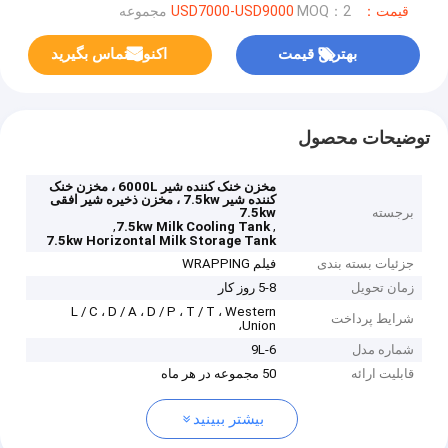
قیمت：USD7000-USD9000
MOQ：2 مجموعه
بهترین قیمت
اکنون تماس بگیرید
توضیحات محصول
مخزن خنک کننده شیر 6000L ، مخزن خنک
کننده شیر 7.5kw ، مخزن ذخیره شیر افقی
برجسته
7.5kw
,
,
7.5kw Milk Cooling Tank
7.5kw Horizontal Milk Storage Tank
جزئیات بسته بندی
فیلم WRAPPING
زمان تحویل
5-8 روز کار
L / C ، D / A ، D / P ، T / T ، Western
شرایط پرداخت
Union،
شماره مدل
9L-6
قابلیت ارائه
50 مجموعه در هر ماه
بیشتر ببینید