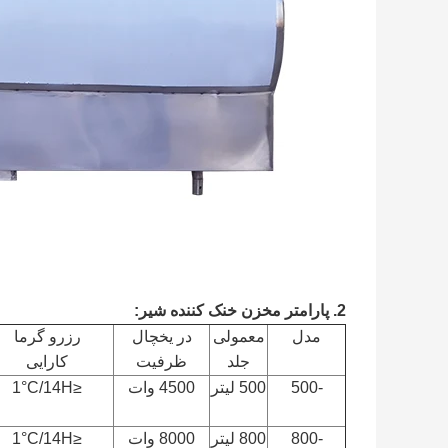
2. پارامتر مخزن خنک کننده شیر:
مدل
معمولی
در یخچال
رزرو گرما
جلد
ظرفیت
کارایی
-500
500 لیتر
4500 وات
≤1°C/14H
-800
800 لیتر
8000 وات
≤1°C/14H