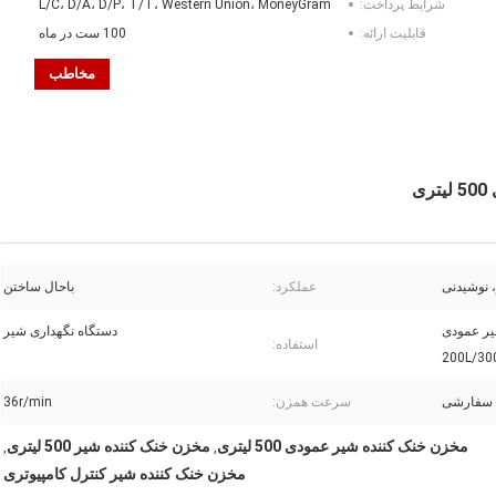
شرایط پرداخت:
L/C، D/A، D/P، T/T، Western Union، MoneyGram
قابلیت ارائه:
100 ست در ماه
مخاطب
ی
 نوشیدنی
عملکرد:
باحال ساختن
یر عمودی
دستگاه نگهداری شیر
استفاده:
200L/30
سرعت همزن:
36r/min
مخزن خنک کننده شیر عمودی 500 لیتری
مخزن خنک کننده شیر 500 لیتری
,
,
مخزن خنک کننده شیر کنترل کامپیوتری