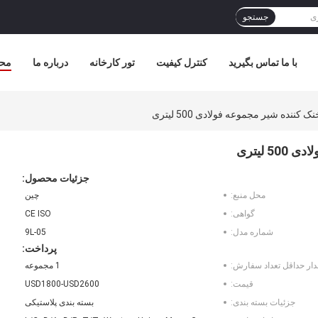
جستجو
با ما تماس بگیرید
کنترل کیفیت
تور کارخانه
درباره ما
مح
کننده شیر مجموعه فولادی 500 لیتری
 لیتری
جزئیات محصول:
محل منبع:
چین
گواهی:
CE ISO
شماره مدل:
9L-05
پرداخت:
دار حداقل تعداد سفارش:
1 مجموعه
قیمت:
USD1800-USD2600
جزئیات بسته بندی:
بسته بندی پلاستیکی