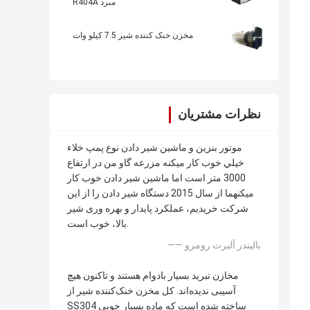
مبرد R404A
مخزن خنک کننده شیر 7.5 کیلو وات
نظرات مشتریان
موتور بنزين و ماشين شير دادن نوع پمپ خلاء
خيلي خوب کار ميکنه مزرعه گاو من در ارتفاع
3000 متر است اما ماشين شير دادن خوب کار
ميکنهما از سال 2015 دستگاه شیر دادن را از این
شرکت خریدیم، عملکرد پایدار و بهره وری شیر
بالا، خوب است.
—— بالیندر آلبرت رومرو
مخازن تبرید بسیار بادوام هستند و تاکنون هیچ
آسیبی ندیده‌اند. کل مخزن خنک‌کننده شیر از
SS304 ساخته شده است که ماده بسیار خوبی