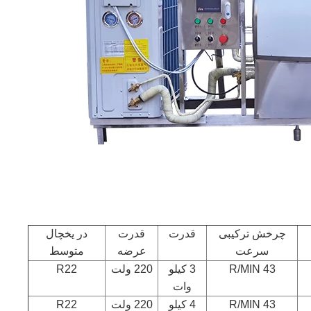
چرخش ترکیبی
قدرت
قدرت
در یخچال
سرعت
عرضه
متوسط
43 R/MIN
3 کیلو
220 ولت
R22
وات
43 R/MIN
4 کیلو
220 ولت
R22