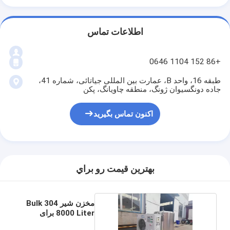
اطلاعات تماس
+86 152 1104 0646
طبقه 16، واحد B، عمارت بین المللی جیاتائی، شماره 41،
جاده دونگسیوان ژونگ، منطقه چاویانگ، پکن
اکنون تماس بگیرید
بهترين قيمت رو براي
مخزن شیر 304 Bulk
8000 Liter برای
مزرعه لبنی