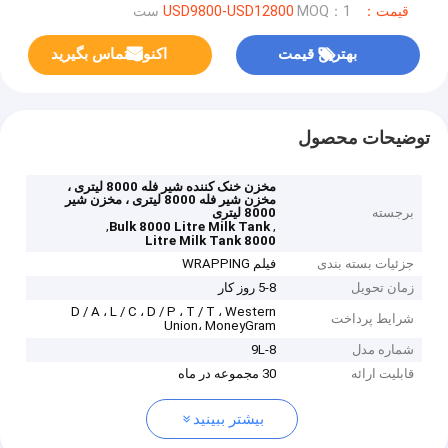
قیمت：USD9800-USD12800
MOQ：1 ست
بهترین قیمت
اکنون تماس بگیرید
توضیحات محصول
مخزن خنک کننده شیر فله 8000 لیتری ،
مخزن شیر فله 8000 لیتری ، مخزن شیر
برجسته
8000 لیتری
,
,
Bulk 8000 Litre Milk Tank
8000 Litre Milk Tank
جزئیات بسته بندی
فیلم WRAPPING
زمان تحویل
5-8 روز کار
D / A ، L / C ، D / P ، T / T ، Western
شرایط پرداخت
Union، MoneyGram
شماره مدل
9L-8
قابلیت ارائه
30 مجموعه در ماه
بیشتر ببینید